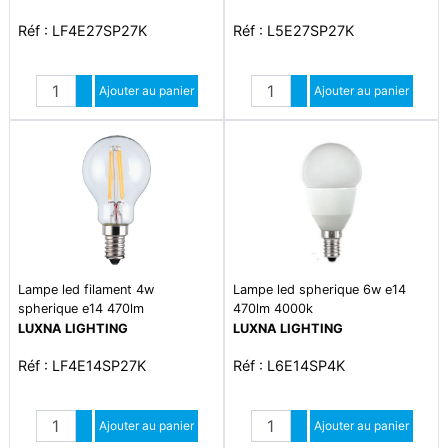
Réf : LF4E27SP27K
Réf : L5E27SP27K
Quantité
Quantité
Augmenter quantité
Ajouter au panier
Augmenter quantité
Ajouter au panier
Diminuer quantité
Diminuer quantité
Lampe led filament 4w
Lampe led spherique 6w e14
spherique e14 470lm
470lm 4000k
LUXNA LIGHTING
LUXNA LIGHTING
Réf : LF4E14SP27K
Réf : L6E14SP4K
Quantité
Quantité
Augmenter quantité
Ajouter au panier
Augmenter quantité
Ajouter au panier
Diminuer quantité
Diminuer quantité