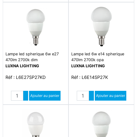
Lampe led spherique 6w e27
Lampe led 6w e14 spherique
470lm 2700k dim
470lm 2700k opa
LUXNA LIGHTING
LUXNA LIGHTING
Réf : L6E27SP27KD
Réf : L6E14SP27K
Quantité
Quantité
Augmenter quantité
Ajouter au panier
Augmenter quantité
Ajouter au panier
Diminuer quantité
Diminuer quantité