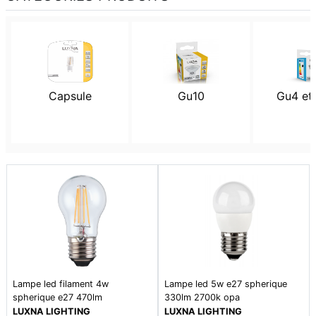
Capsule
Gu10
Gu4 et
Lampe led filament 4w
Lampe led 5w e27 spherique
spherique e27 470lm
330lm 2700k opa
LUXNA LIGHTING
LUXNA LIGHTING