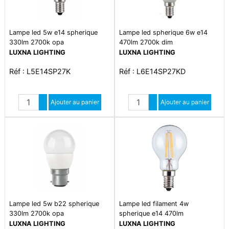
Lampe led 5w e14 spherique
Lampe led spherique 6w e14
330lm 2700k opa
470lm 2700k dim
LUXNA LIGHTING
LUXNA LIGHTING
Réf : L5E14SP27K
Réf : L6E14SP27KD
Quantité
Quantité
Augmenter quantité
Ajouter au panier
Augmenter quantité
Ajouter au panier
Diminuer quantité
Diminuer quantité
Lampe led 5w b22 spherique
Lampe led filament 4w
330lm 2700k opa
spherique e14 470lm
LUXNA LIGHTING
LUXNA LIGHTING