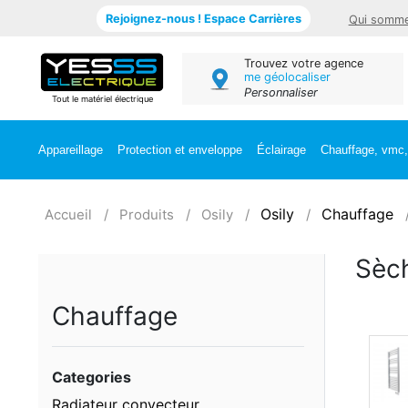
Rejoignez-nous ! Espace Carrières
Qui somme
Trouvez votre agence
me géolocaliser
Personnaliser
Tout le matériel électrique
Appareillage
Protection et enveloppe
Éclairage
Chauffage, vmc, 
Osily
Chauffage
Accueil
Produits
Osily
Sèch
Chauffage
Categories
Radiateur convecteur