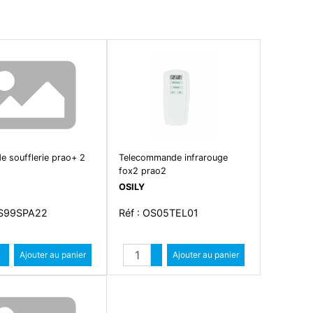
de soufflerie prao+ 2
Telecommande infrarouge
fox2 prao2
OSILY
OS99SPA22
Réf : OS05TEL01
Quantité
Quantité
Augmenter quantité
Ajouter au panier
Augmenter quantité
Ajouter au panier
Diminuer quantité
Diminuer quantité