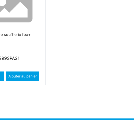
de soufflerie fox+
OS99SPA21
Quantité
Augmenter quantité
Ajouter au panier
Diminuer quantité