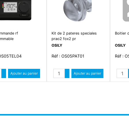
ommande rf
Kit de 2 pateres speciales
Boitier 
ammable
prao2 fox2 pr
OSILY
OSILY
 OS05TEL04
Réf : OS05PAT01
Réf : 
Quantité
Quantité
Augmenter quantité
Ajouter au panier
Augmenter quantité
Ajouter au panier
Diminuer quantité
Diminuer quantité