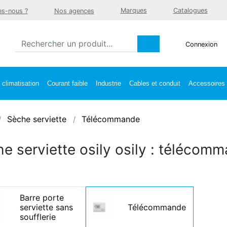
Marques
Catalogues
s-nous ?
Nos agences
Connexion
climatisation
Courant faible
Industrie
Cables et conduit
Accessoires e
Sèche serviette
Télécommande
e serviette osily osily : télécom
Barre porte
serviette sans
Télécommande
soufflerie