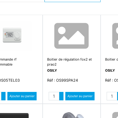
ommande rf
Boitier de régulation fox2 et
Boitier 
ammable
prao2
OSILY
OSILY
 OS05TEL03
Réf : OS99SPA24
Réf : 
Quantité
Quantité
Augmenter quantité
Ajouter au panier
Augmenter quantité
Ajouter au panier
Diminuer quantité
Diminuer quantité