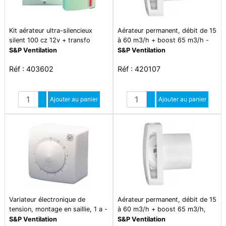
Kit aérateur ultra-silencieux
Aérateur permanent, débit de 15
silent 100 cz 12v + transfo
à 60 m3/h + boost 65 m3/h -
230/12v tbts - kit silent 100c
ecoair slc
S&P Ventilation
S&P Ventilation
12v
Réf : 403602
Réf : 420107
Quantité
Quantité
Augmenter quantité
Ajouter au panier
Augmenter quantité
Ajouter au panier
Diminuer quantité
Diminuer quantité
Variateur électronique de
Aérateur permanent, débit de 15
tension, montage en saillie, 1 a -
à 60 m3/h + boost 65 m3/h,
reb-1 n
hygro et tempo - ecoair hlc
S&P Ventilation
S&P Ventilation