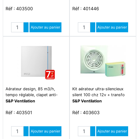
Réf : 403500
Réf : 401446
Quantité
Quantité
Augmenter quantité
Ajouter au panier
Augmenter quantité
Ajouter au panier
Diminuer quantité
Diminuer quantité
Aérateur design, 85 m3/h,
Kit aérateur ultra-silencieux
tempo réglable, clapet anti-
silent 100 chz 12v + transfo
retour, d 100 mm - silent 100
230/12v tbts - kit silent 100ch
S&P Ventilation
S&P Ventilation
crz design
12v
Réf : 403501
Réf : 403603
Quantité
Quantité
Augmenter quantité
Ajouter au panier
Augmenter quantité
Ajouter au panier
Diminuer quantité
Diminuer quantité