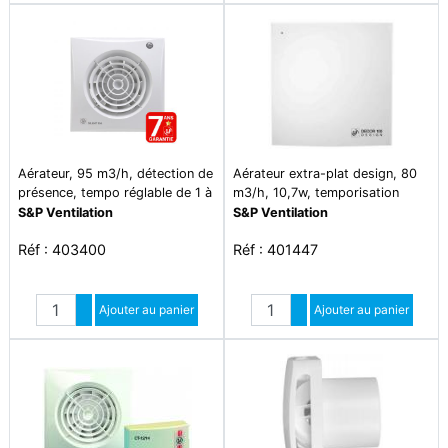
Aérateur, 95 m3/h, détection de
Aérateur extra-plat design, 80
présence, tempo réglable de 1 à
m3/h, 10,7w, temporisation
30 mn, d 100 mm - silent 100
réglable, d100 mm - decor-100
S&P Ventilation
S&P Ventilation
cdz
cr design
Réf : 403400
Réf : 401447
Quantité
Quantité
Augmenter quantité
Ajouter au panier
Augmenter quantité
Ajouter au panier
Diminuer quantité
Diminuer quantité