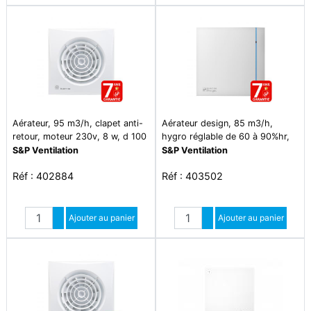
Aérateur, 95 m3/h, clapet anti-
Aérateur design, 85 m3/h,
retour, moteur 230v, 8 w, d 100
hygro réglable de 60 à 90%hr,
mm - silent 100 cz
tempo réglable, d 100 mm -
S&P Ventilation
S&P Ventilation
silent 100 chz design
Réf : 402884
Réf : 403502
Quantité
Quantité
Augmenter quantité
Ajouter au panier
Augmenter quantité
Ajouter au panier
Diminuer quantité
Diminuer quantité