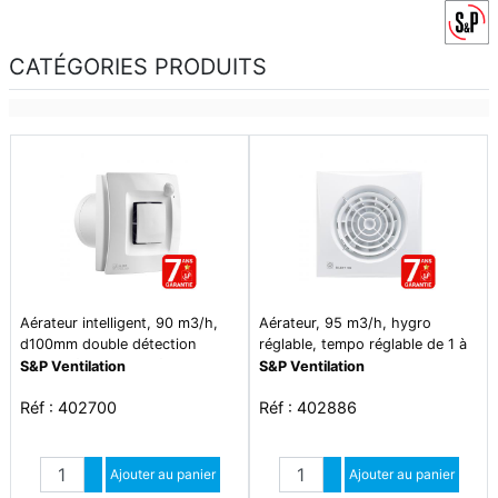
CATÉGORIES PRODUITS
Aérateur intelligent, 90 m3/h,
Aérateur, 95 m3/h, hygro
d100mm double détection
réglable, tempo réglable de 1 à
hygrométrique et présence -
30 mn, d 100 mm - silent 100
S&P Ventilation
S&P Ventilation
silent dual 100
chz
Réf : 402700
Réf : 402886
Quantité
Quantité
Augmenter quantité
Ajouter au panier
Augmenter quantité
Ajouter au panier
Diminuer quantité
Diminuer quantité