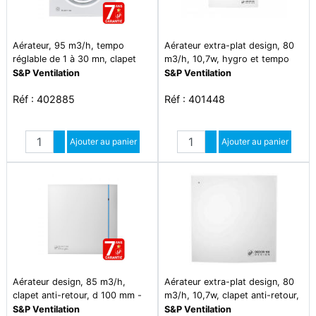
Aérateur, 95 m3/h, tempo
Aérateur extra-plat design, 80
réglable de 1 à 30 mn, clapet
m3/h, 10,7w, hygro et tempo
anti-retour, d 100 mm - silent
réglable, d100 mm - decor-100
S&P Ventilation
S&P Ventilation
100 crz
ch design
Réf : 402885
Réf : 401448
Quantité
Quantité
Augmenter quantité
Ajouter au panier
Augmenter quantité
Ajouter au panier
Diminuer quantité
Diminuer quantité
Aérateur design, 85 m3/h,
Aérateur extra-plat design, 80
clapet anti-retour, d 100 mm -
m3/h, 10,7w, clapet anti-retour,
silent 100 cz design
d100 mm - decor-100 c design
S&P Ventilation
S&P Ventilation