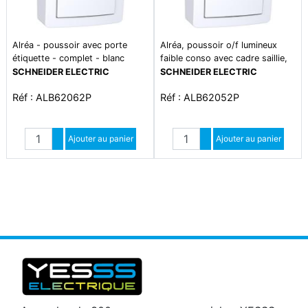
Alréa - poussoir avec porte
Alréa, poussoir o/f lumineux
étiquette - complet - blanc
faible conso avec cadre saillie,
polaire
blanc polaire
SCHNEIDER ELECTRIC
SCHNEIDER ELECTRIC
Réf : ALB62062P
Réf : ALB62052P
Quantité
Quantité
Augmenter quantité
Ajouter au panier
Augmenter quantité
Ajouter au panier
Diminuer quantité
Diminuer quantité