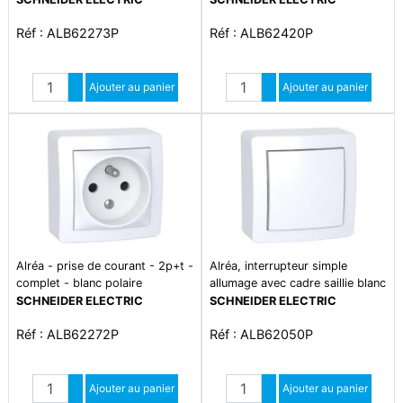
Réf : ALB62273P
Réf : ALB62420P
Quantité
Quantité
Augmenter quantité
Ajouter au panier
Augmenter quantité
Ajouter au panier
Diminuer quantité
Diminuer quantité
Alréa - prise de courant - 2p+t -
Alréa, interrupteur simple
complet - blanc polaire
allumage avec cadre saillie blanc
polaire
SCHNEIDER ELECTRIC
SCHNEIDER ELECTRIC
Réf : ALB62272P
Réf : ALB62050P
Quantité
Quantité
Augmenter quantité
Ajouter au panier
Augmenter quantité
Ajouter au panier