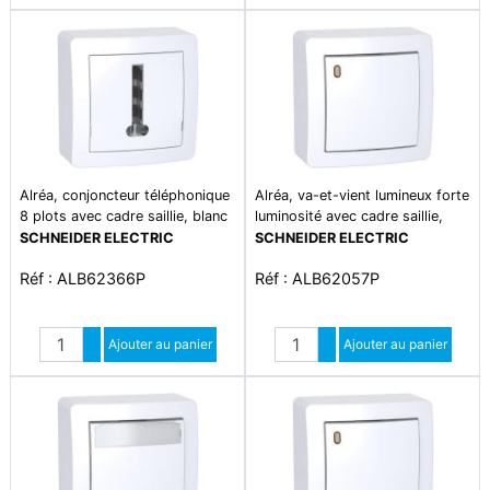
Alréa, conjoncteur téléphonique
Alréa, va-et-vient lumineux forte
8 plots avec cadre saillie, blanc
luminosité avec cadre saillie,
polaire
blanc polaire
SCHNEIDER ELECTRIC
SCHNEIDER ELECTRIC
Réf : ALB62366P
Réf : ALB62057P
Quantité
Quantité
Augmenter quantité
Ajouter au panier
Augmenter quantité
Ajouter au panier
Diminuer quantité
Diminuer quantité