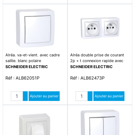
Diminuer quantité
Diminuer quantité
Alréa. va-et-vient. avec cadre
Alréa double prise de courant
saillie. blanc polaire
2p + t connexion rapide avec
cadre saillie blanc p
SCHNEIDER ELECTRIC
SCHNEIDER ELECTRIC
Réf : ALB62051P
Réf : ALB62473P
Quantité
Quantité
Augmenter quantité
Ajouter au panier
Augmenter quantité
Ajouter au panier
Diminuer quantité
Diminuer quantité