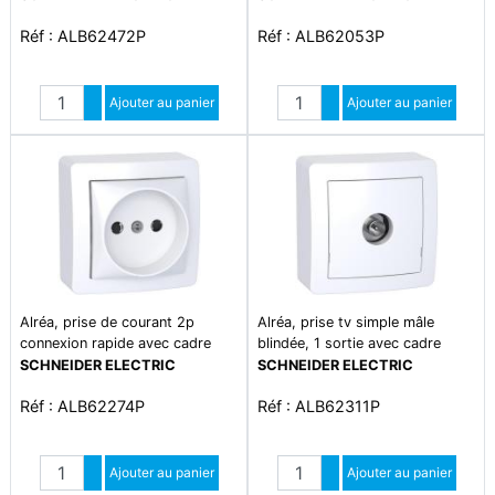
Réf : ALB62472P
Réf : ALB62053P
Quantité
Quantité
Augmenter quantité
Ajouter au panier
Augmenter quantité
Ajouter au panier
Diminuer quantité
Diminuer quantité
Alréa, prise de courant 2p
Alréa, prise tv simple mâle
connexion rapide avec cadre
blindée, 1 sortie avec cadre
saillie, blanc polaire
saillie, blanc polaire
SCHNEIDER ELECTRIC
SCHNEIDER ELECTRIC
Réf : ALB62274P
Réf : ALB62311P
Quantité
Quantité
Augmenter quantité
Ajouter au panier
Augmenter quantité
Ajouter au panier
Diminuer quantité
Diminuer quantité