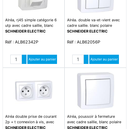
Alréa, rj45 simple catégorie 6
Alréa. double va-et-vient avec
utp avec cadre saillie, blanc
cadre saillie. blanc polaire
polaire
SCHNEIDER ELECTRIC
SCHNEIDER ELECTRIC
Réf : ALB62342P
Réf : ALB62056P
Quantité
Quantité
Augmenter quantité
Ajouter au panier
Augmenter quantité
Ajouter au panier
Diminuer quantité
Diminuer quantité
Alréa double prise de courant
Alréa, poussoir à fermeture
2p + t connexion à vis, avec
avec cadre saillie, blanc polaire
cadre saillie blanc p
SCHNEIDER ELECTRIC
SCHNEIDER ELECTRIC