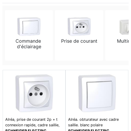
Commande 
Prise de courant
Multi
d'éclairage
Alréa, prise de courant 2p + t
Alréa. obturateur avec cadre
connexion rapide, cadre saillie,
saillie. blanc polaire
blanc polaire
SCHNEIDER ELECTRIC
SCHNEIDER ELECTRIC