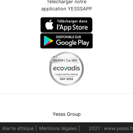
Télécharger notre
application YESSSAPP
Facebook
Instagram
Youtube
LinkedIn
Yesss Group
Alerte éthique
|
Mentions légales
|
2021 : www.yesss.f