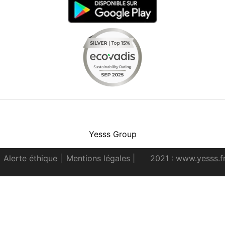
Facebook
Instagram
Youtube
LinkedIn
Yesss Group
Alerte éthique
|
Mentions légales
|
2021 : www.yesss.f