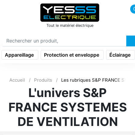
icon menu burger
Tout le matériel électrique
Appareillage
Protection et enveloppe
Éclairage
Accueil
Produits
Les rubriques S&P FRANCE SYS
L'univers S&P
FRANCE SYSTEMES
DE VENTILATION