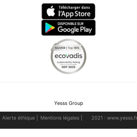
Facebook
Instagram
Youtube
LinkedIn
Yesss Group
Alerte éthique
|
Mentions légales
|
2021 : www.yesss.f