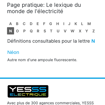
Page pratique: Le lexique du
monde de l'électricité
A
B
C
D
E
F
G
H
I
J
K
L
M
N
O
P
Q
R
S
T
U
V
W
X
Y
Z
Définitions consultables pour la lettre
N
Néon
Autre nom d'une ampoule fluorescente.
Avec plus de 300 agences commerciales, YESSS